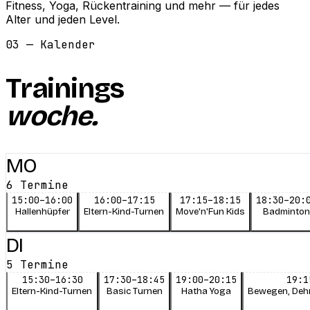
Fitness, Yoga, Rückentraining und mehr — für jedes
Alter und jeden Level.
03 — Kalender
Trainings
woche.
MO
6
Termine
15:00–16:00
16:00–17:15
17:15–18:15
18:30–20:
Hallenhüpfer
Eltern-Kind-Turnen
Move'n'Fun Kids
Badminton
DI
5
Termine
15:30–16:30
17:30–18:45
19:00–20:15
19:1
Eltern-Kind-Turnen
Basic Turnen
Hatha Yoga
Bewegen, Dehn